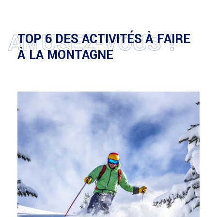
AMUSEZ-VOUS !
TOP 6 DES ACTIVITÉS À FAIRE
À LA MONTAGNE