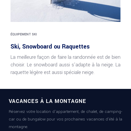
ÉQUIPEMENT SKI
Ski, Snowboard ou Raquettes
La meilleure façon de faire la randonnée est de bien
choisir. Le snowboard aussi s’adapte à la neige. La
raquette légère est aussi spéciale neige.
VACANCES À LA MONTAGNE
Réservez votre location d’appartement, de chalet, de camping-
car ou de bungalow pour vos prochaines vacances d’été à la
montagne.