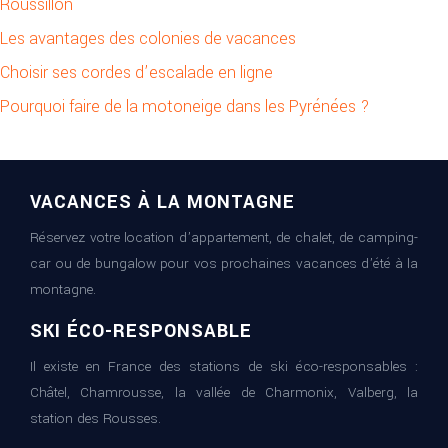
Roussillon
Les avantages des colonies de vacances
Choisir ses cordes d’escalade en ligne
Pourquoi faire de la motoneige dans les Pyrénées ?
VACANCES À LA MONTAGNE
Réservez votre location d’appartement, de chalet, de camping-
car ou de bungalow pour vos prochaines vacances d’été à la
montagne.
SKI ÉCO-RESPONSABLE
Il existe en France des stations de ski éco-responsables :
Châtel, Chamrousse, la vallée de Charmonix, Valberg, la
station des Rousses.